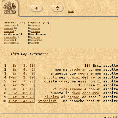
Aiuto
Alfabetica
[
«
»
]
Frequenza
[
«
»
]
ascoltavano
9
10
arrestare
ascolterà
16
10
arrossire
ascolterai
6
10
ascalòna
ascolteranno 10
10 ascolteranno
ascolterebbe
1
10
aspettare
ascolterei
1
10
assalirono
ascolteremo
5
10
assunto
Libro Cap.:Versetto
 1 
  Es   3: 18
|                       18] Essi 
ascolte
 2 
  Es   4:  1
|         non mi 
crederanno
, non 
ascolte
 3 
  Es   4:  9
|       a questi due 
segni
 e non 
ascolte
 4 
1Mac   2: 19
|    
popoli
 nei 
domini
 del 
re
 lo 
ascolte
 5 
 Ger   7: 27
|    queste 
cose
, ma essi non ti 
ascolte
 6 
 Ger  26:  3
|                    3] Forse ti 
ascolte
 7 
  Mc   6: 11
|        vi 
riceveranno
 e non vi 
ascolte
 8 
  Gv  10: 16
|       queste io 
devo
condurre
; 
ascolte
 9 
  At  28: 28
|    
rivolta
 ai 
pagani
 ed essi l'
ascolte
10
1Cor  14: 21
| 
stranieri
, ~ma neanche così mi 
ascolte
Copyright © 