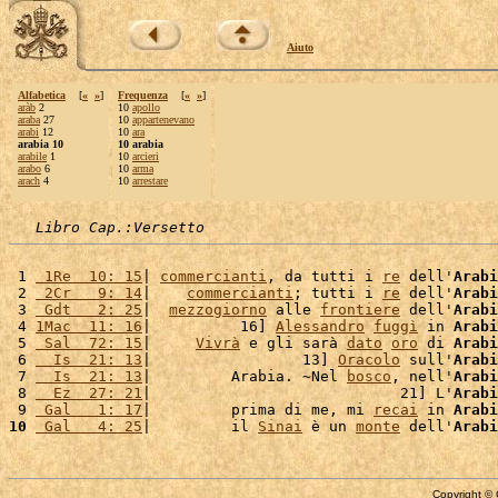
Aiuto
Alfabetica
[
«
»
]
Frequenza
[
«
»
]
aràb
2
10
apollo
araba
27
10
appartenevano
arabi
12
10
ara
arabia 10
10 arabia
arabile
1
10
arcieri
arabo
6
10
arma
arach
4
10
arrestare
Libro Cap.:Versetto
 1 
 1Re  10: 15
| 
commercianti
, da tutti i 
re
 dell'
Arabi
 2 
 2Cr   9: 14
|    
commercianti
; tutti i 
re
 dell'
Arabi
 3 
 Gdt   2: 25
|  
mezzogiorno
 alle 
frontiere
 dell'
Arabi
 4 
1Mac  11: 16
|          16] 
Alessandro
fuggì
 in 
Arabi
 5 
 Sal  72: 15
|     
Vivrà
 e gli sarà 
dato
oro
 di 
Arabi
 6 
  Is  21: 13
|                 13] 
Oracolo
 sull'
Arabi
 7 
  Is  21: 13
|         Arabia. ~Nel 
bosco
, nell'
Arabi
 8 
  Ez  27: 21
|                            21] L'
Arabi
 9 
 Gal   1: 17
|         prima di me, mi 
recai
 in 
Arabi
10
 Gal   4: 25
|         il 
Sinai
 è un 
monte
 dell'
Arabi
Copyright © 