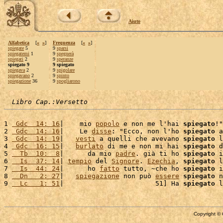
Aiuto
Alfabetica
[
«
»
]
Frequenza
[
«
»
]
spiegate
5
9
sparsi
spiegatemi
1
9
spegnerà
spiegati
2
9
speranze
spiegato 9
9 spiegato
spiegava
2
9
spigolare
spiegavano
2
9
spinto
spiegazione
36
9
spogliarono
Libro Cap.:Versetto
1 
 Gdc  14: 16
|    mio 
popolo
 e non me l'hai 
spiegato
!"
2 
 Gdc  14: 16
|    Le 
disse
: "Ecco, non l'ho 
spiegato
 a
3 
 Gdc  14: 19
|   
vesti
 a quelli che avevano 
spiegato
 l
4 
 Gdc  16: 15
|   
burlato
 di me e non mi hai 
spiegato
 d
5 
  Tb  10:  8
|      da mio 
padre
. già ti ho 
spiegato
 i
6 
  Is  37: 14
| 
tempio
 del 
Signore
. 
Ezechia
, 
spiegato
 l
7 
  Is  44: 24
|      ho 
fatto
 tutto, ~che ho 
spiegato
 i
8 
  Dn   2: 27
|   
spiegazione
 non può 
essere
spiegato
 n
9 
  Lc   1: 51
|                       51] Ha 
spiegato
 l
Copyright © 