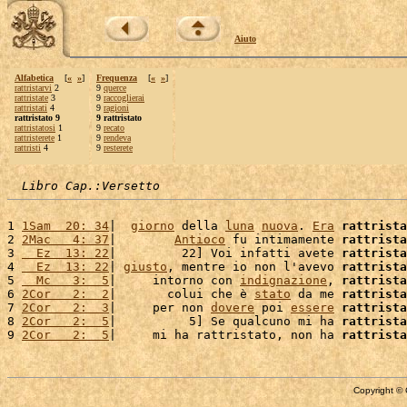
Aiuto
Alfabetica
[
«
»
]
Frequenza
[
«
»
]
rattristarvi
2
9
querce
rattristate
3
9
raccoglierai
rattristati
4
9
ragioni
rattristato 9
9 rattristato
rattristatosi
1
9
recato
rattristerete
1
9
rendeva
rattristi
4
9
resterete
Libro Cap.:Versetto
1 
1Sam  20: 34
|  
giorno
 della 
luna
nuova
. 
Era
rattrista
2 
2Mac   4: 37
|        
Antioco
 fu intimamente 
rattrista
3 
  Ez  13: 22
|         22] Voi infatti avete 
rattrista
4 
  Ez  13: 22
| 
giusto
, mentre io non l'avevo 
rattrista
5 
  Mc   3:  5
|     intorno con 
indignazione
, 
rattrista
6 
2Cor   2:  2
|       colui che è 
stato
 da me 
rattrista
7 
2Cor   2:  3
|     per non 
dovere
 poi 
essere
rattrista
8 
2Cor   2:  5
|          5] Se qualcuno mi ha 
rattrista
9 
2Cor   2:  5
|     mi ha rattristato, non ha 
rattrista
Copyright © 