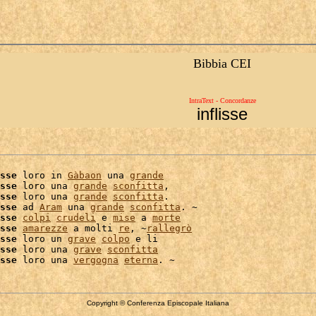
Bibbia CEI
IntraText - Concordanze
inflisse
sse
 loro in 
Gàbaon
 una 
grande
sse
 loro una 
grande
sconfitta
,

sse
 loro una 
grande
sconfitta
.

sse
 ad 
Aram
 una 
grande
sconfitta
. ~

sse
colpi
crudeli
 e 
mise
 a 
morte
sse
amarezze
 a molti 
re
, ~
rallegrò
sse
 loro un 
grave
colpo
 e li

sse
 loro una 
grave
sconfitta
sse
 loro una 
vergogna
eterna
Copyright © Conferenza Episcopale Italiana