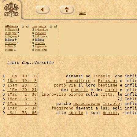
Aiuto
Alfabetica
[
«
»
]
Frequenza
[
«
»
]
infliggerà
2
9
indennizzo
infliggere
2
9
individui
infliggerò
2
9
indossava
inflisse 9
9 inflisse
inflissero
1
9
informò
inflitta
3
9
ingannare
inflitte
3
9
inimicizia
Libro Cap.:Versetto
1 
  Gs  10: 10
|           dinanzi ad 
Israele
, che 
infli
2 
1Sam  19:  8
|           
combattere
 i 
Filistei
 e 
infli
3 
1Sam  23:  5
|      
portò
via
 il loro 
bestiame
 e 
infli
4 
 1Re  20: 21
|         dei 
cavalli
 e dei 
carri
 e 
infli
5 
1Mac   1: 30
| 
improvviso
piombò
 sulla 
città
, le 
infli
6 
1Mac   3:  7
|                                7] 
Infli
7 
1Mac   5:  3
|       perché 
assediavano
Israele
; 
infli
8 
1Mac   5: 34
|     
fuggirono
 davanti a lui; egli 
infli
9 
 Sal  78: 66
|       alle 
spalle
 i suoi 
nemici
, ~
infli