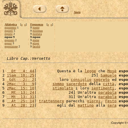
Aiuto
Alfabetica
[
«
»
]
Frequenza
[
«
»
]
esporremo
1
9
esente
esporrò
5
9
esistenza
esporsi
2
9
esortava
espose 9
9 espose
esposero
2
9
eterne
esposi
3
9
etiopi
esposizione
2
9
facoltà
Libro Cap.:Versetto
1 
  Dt   4: 44
|         Questa è la 
legge
 che 
Mosè
espo
2 
1Sam  10: 25
|                        25] 
Samuele
espo
3 
 Gdt   2:  2
|          loro 
consiglio
segreto
 ed 
espo
4 
2Mac   3:  9
|       
sommo
sacerdote
 della 
città
, 
espo
5 
2Mac  15: 10
|       
stimolato
 i loro 
sentimenti
, 
espo
6 
  Mt  13: 24
|              24] Un'altra 
parabola
espo
7 
  Mt  13: 31
|              31] Un'altra 
parabola
espo
8 
  At  25: 14
| 
trattennero
 parecchi 
giorni
, 
Festo
espo
9 
  At  28: 23
|         egli dal 
mattino
 alla 
sera
espo
Copyright © 