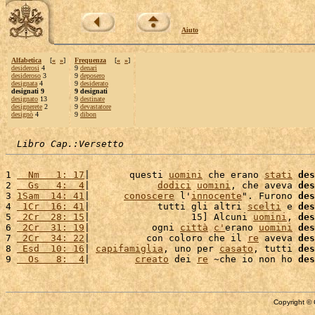
Aiuto
Alfabetica
[
«
»
]
Frequenza
[
«
»
]
desiderosi
4
9
denari
desideroso
3
9
deposero
designata
4
9
desiderato
designati 9
9 designati
designato
13
9
destinate
designerete
2
9
devastatore
designò
4
9
dibon
Libro Cap.:Versetto
1 
  Nm   1: 17
|       questi 
uomini
 che erano 
stati
des
2 
  Gs   4:  4
|            
dodici
uomini
, che aveva 
des
3 
1Sam  14: 41
|      
conoscere
 l'
innocente
". Furono 
des
4 
 1Cr  16: 41
|            tutti gli altri 
scelti
 e 
des
5 
 2Cr  28: 15
|                  15] Alcuni 
uomini
, 
des
6 
 2Cr  31: 19
|           ogni 
città
c'
erano 
uomini
des
7 
 2Cr  34: 22
|          con coloro che il 
re
 aveva 
des
8 
 Esd  10: 16
| 
capifamiglia
, uno per 
casato
, tutti 
des
9 
  Os   8:  4
|        
creato
 dei 
re
 ~che io non ho 
des
Copyright © 