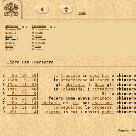
Aiuto
Alfabetica
[
«
»
]
Frequenza
[
«
»
]
chiunque 208
9
chiamavano
chiusa
13
9
chiami
chiuse
19
9
chiaro
chiusero 9
9 chiusero
chiusi
2
9
cinquant'
chiuso
31
9
cinto
chizki
1
9
cinture
Libro Cap.:Versetto
1 
  Gn  19: 10
|      si 
trassero
 in 
casa
Lot
 e 
chiusero
2 
1Sam   6: 10
|      le 
attaccarono
 al 
carro
 e 
chiusero
3 
1Mac  11: 61
|       gli 
abitanti
 di 
Gaza
 gli 
chiusero
4 
1Mac  12: 48
|      in 
Tolemàide
, i 
cittadini
chiusero
5 
  Ez  19:  9
|                          9] Lo 
chiusero
6 
  Dn  13: 18
|    fecero come aveva 
ordinato
: 
chiusero
7 
  Dn  14: 14
| 
soltanto
 del 
re
; poi 
uscirono
, 
chiusero
8 
  Eb  11: 33
|      
conseguirono
 le 
promesse
, 
chiusero
9 
 2Pt   3:  4
|   
giorno
 in cui i nostri 
padri
chiusero
Copyright © 