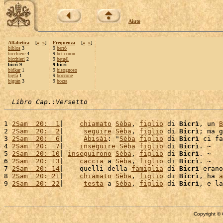
Aiuto
Alfabetica
[
«
»
]
Frequenza
[
«
»
]
biblos
3
9
berrò
bicchiere
4
9
bet-coron
bicchieri
2
9
betuèl
bicrì 9
9 bicrì
bidkar
1
9
bisognoso
bigtà
1
9
boccone
bigtàn
3
9
bozra
Libro Cap.:Versetto
1 
2Sam  20:  1
|    
chiamato
Sèba
, 
figlio
 di 
Bicrì
, un 
B
2 
2Sam  20:  2
|     
seguire
Sèba
, 
figlio
 di 
Bicrì
; ma g
3 
2Sam  20:  6
|     
Abisài
: "
Sèba
figlio
 di 
Bicrì
 ci fa
4 
2Sam  20:  7
|    
inseguire
Sèba
figlio
 di 
Bicrì
. ~

5 
2Sam  20: 10
| 
inseguirono
Sèba
, 
figlio
 di 
Bicrì
. ~

6 
2Sam  20: 13
|    
caccia
 a 
Sèba
, 
figlio
 di 
Bicrì
. ~

7 
2Sam  20: 14
|    quelli della 
famiglia
 di 
Bicrì
 erano
8 
2Sam  20: 21
|    
chiamato
Sèba
, 
figlio
 di 
Bicrì
, ha 
a
9 
2Sam  20: 22
|     
testa
 a 
Sèba
, 
figlio
 di 
Bicrì
, e la
Copyright © 