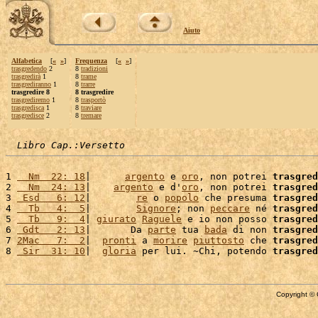
Aiuto
Alfabetica
[
«
»
]
Frequenza
[
«
»
]
trasgredendo
2
8
tradizioni
trasgredirà
1
8
trame
trasgrediranno
1
8
trarre
trasgredire 8
8 trasgredire
trasgrediremo
1
8
trasportò
trasgredisca
1
8
traviare
trasgredisce
2
8
tremare
Libro Cap.:Versetto
1 
  Nm  22: 18
|      
argento
 e 
oro
, non potrei 
trasgred
2 
  Nm  24: 13
|    
argento
 e d'
oro
, non potrei 
trasgred
3 
 Esd   6: 12
|        
re
 o 
popolo
 che presuma 
trasgred
4 
  Tb   4:  5
|        
Signore
; non 
peccare
 né 
trasgred
5 
  Tb   9:  4
| 
giurato
Raguele
 e io non posso 
trasgred
6 
 Gdt   2: 13
|       Da 
parte
 tua 
bada
 di non 
trasgred
7 
2Mac   7:  2
|  
pronti
 a 
morire
piuttosto
 che 
trasgred
8 
 Sir  31: 10
|  
gloria
 per lui. ~Chi, potendo 
trasgred
Copyright © 