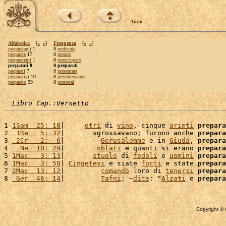
Aiuto
Alfabetica
[
«
»
]
Frequenza
[
«
»
]
preparatagli
1
8
prelevata
preparate
17
8
prendo
preparatemi
1
8
preoccupato
preparati 8
8 preparati
prepàrati
7
8
presentare
preparativi
10
8
presenteranno
preparato
59
8
presterai
Libro Cap.:Versetto
1 
1Sam  25: 18
|     
otri
 di 
vino
, cinque 
arieti
prepara
2 
 1Re   5: 32
|       sgrossavano; furono anche 
prepara
3 
 2Cr   2:  6
|         
Gerusalemme
 e in 
Giuda
, 
prepara
4 
  Ne  10: 29
|        
oblati
 e quanti si erano 
prepara
5 
1Mac   3: 13
|       
stuolo
 di 
fedeli
 e 
uomini
prepara
6 
1Mac   3: 58
| 
Cingetevi
 e siate 
forti
 e state 
prepara
7 
2Mac  13: 12
|         
comandò
 loro di 
tenersi
prepara
8 
 Ger  46: 14
|         
Tafni
; ~
dite
: "
Alzati
 e 
prepara
Copyright © 