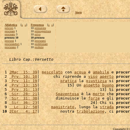
Aiuto
Alfabetica
[
«
»
]
Frequenza
[
«
»
]
pròcoro
1
10
primavera
procreare
1
10
primogenitura
procreato
3
10
priva
procura 10
10 procura
procurai
1
10
procurarsi
procurandoci
1
10
profetizzare
procurano
2
10
profezie
Libro Cap.:Versetto
 1 
2Mac  15: 39
| 
mescolato
 con 
acqua
 è 
amabile
 e 
procur
 2 
 Prv  10: 10
|      chi riprende a 
viso
aperto
procur
 3 
 Prv  11: 19
|         
pratica
 la 
giustizia
 si 
procur
 4 
 Prv  13: 15
|            15] Un 
aspetto
buono
procur
 5 
 Prv  31: 13
|                          13] Si 
procur
 6 
 Sir  28: 21
|       
Spaventosa
 è la 
morte
 che 
procur
 7 
 Sir  31: 30
|       diminuisce le 
forze
 e gli 
procur
 8 
 Sir  36: 23
|                      24] Chi si 
procur
 9 
  Lc  12: 58
|     
magistrato
, lungo la 
strada
procur
10
2Cor   4: 17
|         nostra 
tribolazione
, ci 
procur
Copyright © 