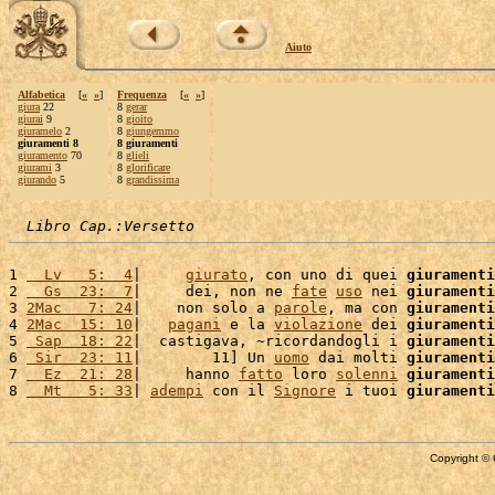
Aiuto
Alfabetica
[
«
»
]
Frequenza
[
«
»
]
giura
22
8
gerar
giurai
9
8
gioito
giuramelo
2
8
giungemmo
giuramenti 8
8 giuramenti
giuramento
70
8
glieli
giurami
3
8
glorificare
giurando
5
8
grandissima
Libro Cap.:Versetto
1 
  Lv   5:  4
|     
giurato
, con uno di quei 
giuramenti
2 
  Gs  23:  7
|     dei, non ne 
fate
uso
 nei 
giuramenti
3 
2Mac   7: 24
|    non solo a 
parole
, ma con 
giuramenti
4 
2Mac  15: 10
|   
pagani
 e la 
violazione
 dei 
giuramenti
5 
 Sap  18: 22
|  castigava, ~ricordandogli i 
giuramenti
6 
 Sir  23: 11
|        11] Un 
uomo
 dai molti 
giuramenti
7 
  Ez  21: 28
|     hanno 
fatto
 loro 
solenni
giuramenti
8 
  Mt   5: 33
| 
adempi
 con il 
Signore
 i tuoi 
giuramenti
Copyright © 