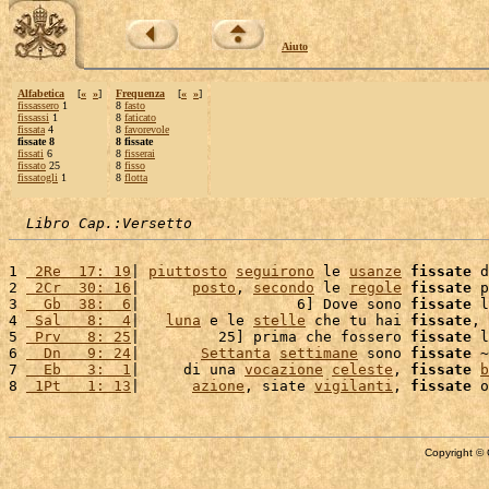
Aiuto
Alfabetica
[
«
»
]
Frequenza
[
«
»
]
fissassero
1
8
fasto
fissassi
1
8
faticato
fissata
4
8
favorevole
fissate 8
8 fissate
fissati
6
8
fisserai
fissato
25
8
fisso
fissatogli
1
8
flotta
Libro Cap.:Versetto
1 
 2Re  17: 19
| 
piuttosto
seguirono
 le 
usanze
fissate
 d
2 
 2Cr  30: 16
|      
posto
, 
secondo
 le 
regole
fissate
 p
3 
  Gb  38:  6
|                  6] Dove sono 
fissate
 l
4 
 Sal   8:  4
|   
luna
 e le 
stelle
 che tu hai 
fissate
, 
5 
 Prv   8: 25
|         25] prima che fossero 
fissate
 l
6 
  Dn   9: 24
|       
Settanta
settimane
 sono 
fissate
 ~
7 
  Eb   3:  1
|     di una 
vocazione
celeste
, 
fissate
b
8 
 1Pt   1: 13
|      
azione
, siate 
vigilanti
, 
fissate
 o
Copyright © 