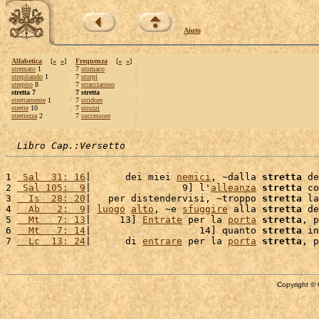
Aiuto
Alfabetica
[
«
»
]
Frequenza
[
«
»
]
stremato
1
7
stomaco
strepitando
1
7
storpi
strepito
8
7
stracciarono
stretta 7
7 stretta
strettamente
1
7
stridore
strette
10
7
struzzi
strettezza
2
7
successore
Libro Cap.:Versetto
1 
 Sal  31: 16
|      dei miei 
nemici
, ~dalla 
stretta
 de
2 
 Sal 105:  9
|                9] l'
alleanza
stretta
 co
3 
  Is  28: 20
|   per distendervisi, ~troppo 
stretta
 la
4 
  Ab   2:  9
| 
luogo
alto
, ~e 
sfuggire
 alla 
stretta
 de
5 
  Mt   7: 13
|     13] 
Entrate
 per la 
porta
stretta
, p
6 
  Mt   7: 14
|                   14] quanto 
stretta
 in
7 
  Lc  13: 24
|      di 
entrare
 per la 
porta
stretta
, p
Copyright © 