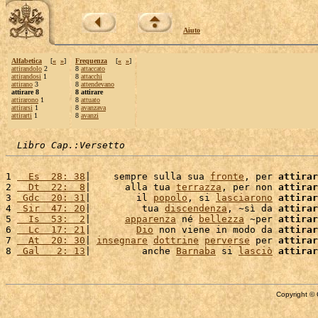
Aiuto
Alfabetica
[
«
»
]
Frequenza
[
«
»
]
attirandolo
2
8
attaccato
attirandosi
1
8
attacchi
attirano
3
8
attendevano
attirare 8
8 attirare
attirarono
1
8
attuato
attirarsi
1
8
avanzava
attirarti
1
8
avanzi
Libro Cap.:Versetto
1 
  Es  28: 38
|    sempre sulla sua 
fronte
, per 
attirar
2 
  Dt  22:  8
|      alla tua 
terrazza
, per non 
attirar
3 
 Gdc  20: 31
|        il 
popolo
, si 
lasciarono
attirar
4 
 Sir  47: 20
|         tua 
discendenza
, ~sì da 
attirar
5 
  Is  53:  2
|      
apparenza
 né 
bellezza
 ~per 
attirar
6 
  Lc  17: 21
|        
Dio
 non viene in modo da 
attirar
7 
  At  20: 30
| 
insegnare
dottrine
perverse
 per 
attirar
8 
 Gal   2: 13
|         anche 
Barnaba
 si 
lasciò
attirar
Copyright © 