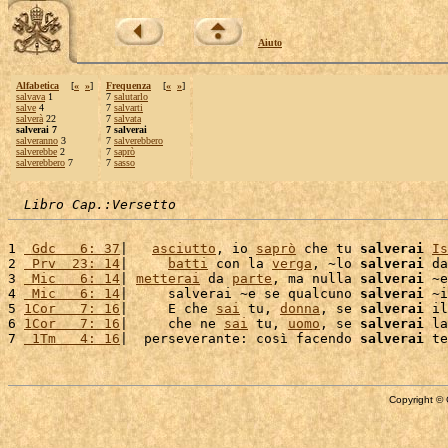
Aiuto
Alfabetica
[
«
»
]
Frequenza
[
«
»
]
salvava
1
7
salutarlo
salve
4
7
salvarti
salverà
22
7
salvata
salverai 7
7 salverai
salveranno
3
7
salverebbero
salverebbe
2
7
saprò
salverebbero
7
7
sasso
Libro Cap.:Versetto
1 
 Gdc   6: 37
|   
asciutto
, io 
saprò
 che tu 
salverai
Is
2 
 Prv  23: 14
|     
batti
 con la 
verga
, ~lo 
salverai
 da
3 
 Mic   6: 14
| 
metterai
 da 
parte
, ma nulla 
salverai
 ~e
4 
 Mic   6: 14
|     salverai ~e se qualcuno 
salverai
 ~i
5 
1Cor   7: 16
|     E che 
sai
 tu, 
donna
, se 
salverai
 il
6 
1Cor   7: 16
|     che ne 
sai
 tu, 
uomo
, se 
salverai
 la
7 
 1Tm   4: 16
|  perseverante: così facendo 
salverai
Copyright © 