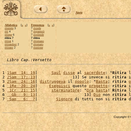
Aiuto
Alfabetica
[
«
»
]
Frequenza
[
«
»
]
riterrete
3
7
risiede
riti
4
7
risparmiò
ritiene
6
7
risplende
ritira 7
7 ritira
ritirai
1
7
ritornano
ritirandosi
2
7
ritornato
ritirano
2
7
riunione
Libro Cap.:Versetto
1 
1Sam  14: 19
|      
Saul
disse
 al 
sacerdote
: "
Ritira
 l
2 
2Sam  17: 13
|               13] Se invece si 
ritira
 i
3 
2Sam  24: 16
| 
distruggeva
 il 
popolo
: "
Basta
; 
ritira
o
4 
 1Re  20: 24
|     
Eseguisci
 questo 
progetto
: 
ritira
 i
5 
 1Cr  21: 15
|      
sterminatore
: "
Ora
basta
! 
Ritira
 l
6 
  Gb   9: 13
|                    13] 
Dio
 non 
ritira
 l
7 
 Sap   6:  7
|        
Signore
 di tutti non si 
ritira
Copyright © 