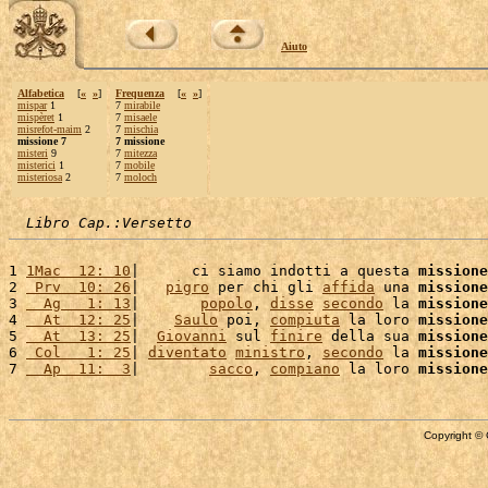
Aiuto
Alfabetica
[
«
»
]
Frequenza
[
«
»
]
mispar
1
7
mirabile
mispèret
1
7
misaele
misrefot-maim
2
7
mischia
missione 7
7 missione
misteri
9
7
mitezza
misterici
1
7
mobile
misteriosa
2
7
moloch
Libro Cap.:Versetto
1 
1Mac  12: 10
|      ci siamo indotti a questa 
missione
2 
 Prv  10: 26
|   
pigro
 per chi gli 
affida
 una 
missione
3 
  Ag   1: 13
|       
popolo
, 
disse
secondo
 la 
missione
4 
  At  12: 25
|    
Saulo
 poi, 
compiuta
 la loro 
missione
5 
  At  13: 25
|  
Giovanni
 sul 
finire
 della sua 
missione
6 
 Col   1: 25
| 
diventato
ministro
, 
secondo
 la 
missione
7 
  Ap  11:  3
|        
sacco
, 
compiano
 la loro 
missione
Copyright © 