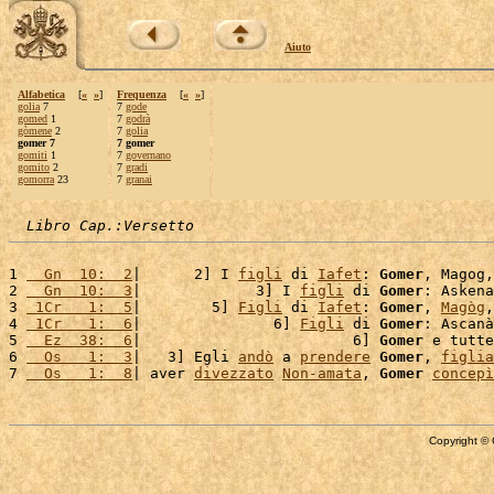
Aiuto
Alfabetica
[
«
»
]
Frequenza
[
«
»
]
golia
7
7
gode
gomed
1
7
godrà
gòmene
2
7
golia
gomer 7
7 gomer
gomiti
1
7
governano
gomito
2
7
gradi
gomorra
23
7
granai
Libro Cap.:Versetto
1 
  Gn  10:  2
|      2] I 
figli
 di 
Iafet
: 
Gomer
, Magog,
2 
  Gn  10:  3
|             3] I 
figli
 di 
Gomer
: Askena
3 
 1Cr   1:  5
|        5] 
Figli
 di 
Iafet
: 
Gomer
, 
Magòg
,
4 
 1Cr   1:  6
|               6] 
Figli
 di 
Gomer
: Ascanà
5 
  Ez  38:  6
|                        6] 
Gomer
 e tutte
6 
  Os   1:  3
|   3] Egli 
andò
 a 
prendere
Gomer
, 
figlia
7 
  Os   1:  8
| aver 
divezzato
Non-amata
, 
Gomer
concepì
Copyright © 