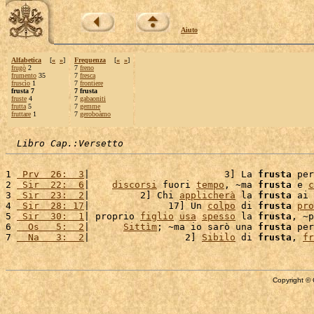
Aiuto
Alfabetica
[
«
»
]
Frequenza
[
«
»
]
frugò
2
7
freno
frumento
35
7
fresca
fruscìo
1
7
frontiere
frusta 7
7 frusta
fruste
4
7
gabaoniti
frutta
5
7
gemme
fruttare
1
7
geroboàmo
Libro Cap.:Versetto
1 
 Prv  26:  3
|                        3] La 
frusta
 per
2 
 Sir  22:  6
|    
discorsi
 fuori 
tempo
, ~ma 
frusta
 e 
c
3 
 Sir  23:  2
|         2] Chi 
applicherà
 la 
frusta
 ai 
4 
 Sir  28: 17
|              17] Un 
colpo
 di 
frusta
pro
5 
 Sir  30:  1
| proprio 
figlio
usa
spesso
 la 
frusta
, ~p
6 
  Os   5:  2
|      
Sittìm
; ~ma io sarò una 
frusta
 per
7 
  Na   3:  2
|                 2] 
Sibilo
 di 
frusta
, 
fr
Copyright © 