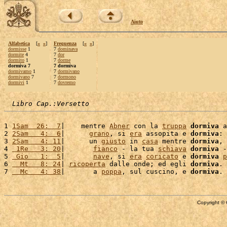
Aiuto
Alfabetica
[
«
»
]
Frequenza
[
«
»
]
dormisse
1
7
dominava
dormite
4
7
dor
dormito
1
7
dorme
dormiva 7
7 dormiva
dormivamo
1
7
dormivano
dormivano
7
7
dormono
dormivi
1
7
dovremo
Libro Cap.:Versetto
1 
1Sam  26:  7
|    mentre 
Abner
 con la 
truppa
dormiva
 a
2 
2Sam   4:  6
|      
grano
, si 
era
 assopita e 
dormiva
: 
3 
2Sam   4: 11
|      un 
giusto
 in 
casa
 mentre 
dormiva
, 
4 
 1Re   3: 20
|       
fianco
 - la tua 
schiava
dormiva
 -
5 
 Gio   1:  5
|       
nave
, si 
era
coricato
 e 
dormiva
p
6 
  Mt   8: 24
| 
ricoperta
 dalle onde; ed egli 
dormiva
. 
7 
  Mc   4: 38
|       a 
poppa
, sul cuscino, e 
dormiva
. 
Copyright © 