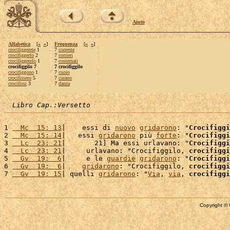
Aiuto
Alfabetica
[
«
»
]
Frequenza
[
«
»
]
crocifiggerete
1
7
corrente
crocifiggerlo
2
7
corrieri
crocifiggetelo
1
7
costernati
crocifiggilo 7
7 crocifiggilo
crocifiggono
1
7
cuoio
crocifissero
5
7
curano
crocifissi
3
7
danza
Libro Cap.:Versetto
1 
  Mc  15: 13
|    essi di 
nuovo
gridarono
: "
Crocifiggi
2 
  Mc  15: 14
|   essi 
gridarono
 più 
forte
: "
Crocifiggi
3 
  Lc  23: 21
|       21] Ma essi urlavano: "
Crocifiggi
4 
  Lc  23: 21
|     urlavano: "Crocifiggilo, 
crocifiggi
5 
  Gv  19:  6
|     e le 
guardie
gridarono
: "
Crocifiggi
6 
  Gv  19:  6
|    
gridarono
: "Crocifiggilo, 
crocifiggi
7 
  Gv  19: 15
| quelli 
gridarono
: "
Via
, 
via
, 
crocifiggi
Copyright © 