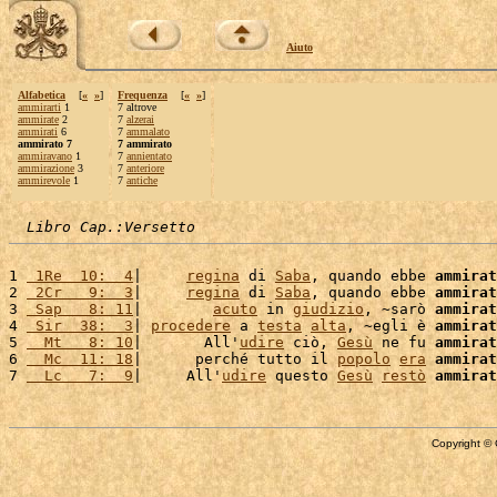
Aiuto
Alfabetica
[
«
»
]
Frequenza
[
«
»
]
ammirarti
1
7 altrove
ammirate
2
7
alzerai
ammirati
6
7
ammalato
ammirato 7
7 ammirato
ammiravano
1
7
annientato
ammirazione
3
7
anteriore
ammirevole
1
7
antiche
Libro Cap.:Versetto
1 
 1Re  10:  4
|     
regina
 di 
Saba
, quando ebbe 
ammirat
2 
 2Cr   9:  3
|     
regina
 di 
Saba
, quando ebbe 
ammirat
3 
 Sap   8: 11
|        
acuto
 in 
giudizio
, ~sarò 
ammirat
4 
 Sir  38:  3
| 
procedere
 a 
testa
alta
, ~egli è 
ammirat
5 
  Mt   8: 10
|       All'
udire
 ciò, 
Gesù
 ne fu 
ammirat
6 
  Mc  11: 18
|      perché tutto il 
popolo
era
ammirat
7 
  Lc   7:  9
|     All'
udire
 questo 
Gesù
restò
ammirat
Copyright © 