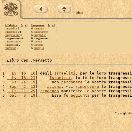
Aiuto
Alfabetica
[
«
»
]
Frequenza
[
«
»
]
trasgredite
6
6
tramonta
trasgredito
14
6
trascinarono
trasgressione
9
6
trasgredite
trasgressioni 6
6 trasgressioni
trasgressore
4
6
tratterà
trasgressori
2
6
trattiene
trasmessa
2
6
travaglio
Libro Cap.:Versetto
1 
  Lv  16: 16
| degli 
Israeliti
, per le loro 
trasgressi
2 
  Lv  16: 21
|     
Israeliti
, tutte le loro 
trasgressi
3 
  Gs  24: 19
|      non 
perdonerà
 le vostre 
trasgressi
4 
 Sap   2: 12
|    
azioni
; ~ci 
rimprovera
 le 
trasgressi
5 
  Ez  21: 29
| 
rendendo
 manifeste le vostre 
trasgressi
6 
 Gal   3: 19
|      Essa fu 
aggiunta
 per le 
trasgressi
Copyright © 