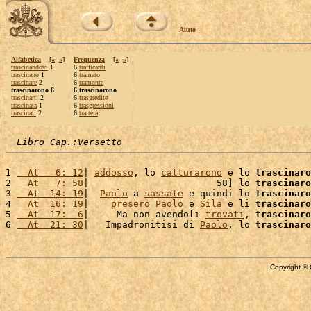
Aiuto
Alfabetica
[
«
»
]
Frequenza
[
«
»
]
trascinandovi
1
6
trafficanti
trascinano
1
6
tramato
trascinare
2
6
tramonta
trascinarono 6
6 trascinarono
trascinarti
2
6
trasgredite
trascinata
1
6
trasgressioni
trascinati
2
6
tratterà
Libro Cap.:Versetto
1 
  At   6: 12
| 
addosso
, lo 
catturarono
 e lo 
trascinaro
2 
  At   7: 58
|                       58] lo 
trascinaro
3 
  At  14: 19
|  
Paolo
 a 
sassate
 e quindi lo 
trascinaro
4 
  At  16: 19
|    
presero
Paolo
 e 
Sila
 e li 
trascinaro
5 
  At  17:  6
|     Ma non avendoli 
trovati
, 
trascinaro
6 
  At  21: 30
|   Impadronitisi di 
Paolo
, lo 
trascinaro
Copyright © 