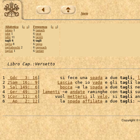
Aiuto
Alfabetica
[
«
»
]
Frequenza
[
«
»
]
tafano
1
6
taanach
tafat
1
6
tacat
tafni
11
6
tacerò
tagli 6
6 tagli
taglia
8
6
tappa
tagliaboschi
2
6
tappuach
tagliai
1
6
tardare
Libro Cap.:Versetto
1 
 Gdc   3: 16
|        si fece una 
spada
 a due 
tagli
, 
l
2 
2Sam  16:  9
|       
Lascia
 che io 
vada
 e gli 
tagli
 la
3 
 Sal 149:  6
|        
bocca
 ~e la 
spada
 a due 
tagli
 ne
4 
 Ger  49:  3
| 
lamenti
 ~e 
andate
 raminghe con 
tagli
 su
5 
1Cor  11:  6
|      vuol 
mettersi
 il 
velo
, si 
tagli
 an
6 
  Ap   2: 12
|        la 
spada
affilata
 a due 
tagli
Copyright © 