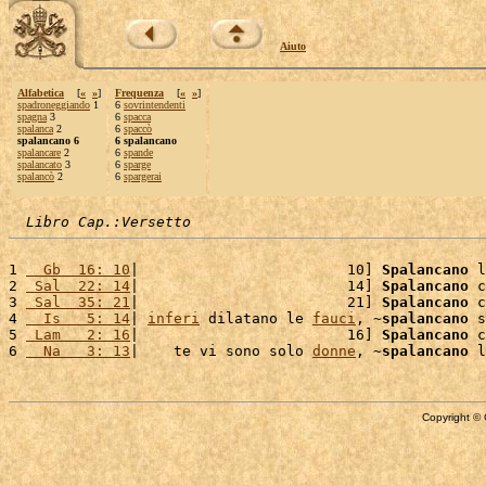
Aiuto
Alfabetica
[
«
»
]
Frequenza
[
«
»
]
spadroneggiando
1
6
sovrintendenti
spagna
3
6
spacca
spalanca
2
6
spaccò
spalancano 6
6 spalancano
spalancare
2
6
spande
spalancato
3
6
sparge
spalancò
2
6
spargerai
Libro Cap.:Versetto
1 
  Gb  16: 10
|                        10] 
Spalancano
 l
2 
 Sal  22: 14
|                        14] 
Spalancano
 c
3 
 Sal  35: 21
|                        21] 
Spalancano
 c
4 
  Is   5: 14
| 
inferi
 dilatano le 
fauci
, ~
spalancano
 s
5 
 Lam   2: 16
|                        16] 
Spalancano
 c
6 
  Na   3: 13
|    te vi sono solo 
donne
, ~
spalancano
 l
Copyright © 