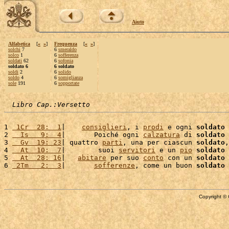
Aiuto
Alfabetica
[
«
»
]
Frequenza
[
«
»
]
solchi
7
6
smeraldo
solco
1
6
sofferenza
soldati
62
6
sofonia
soldato 6
6 soldato
soldi
2
6
solido
soldo
4
6
somiglianza
sole
191
6
sopportate
Libro Cap.:Versetto
1 
 1Cr  28:  1
|    
consiglieri
, i 
prodi
 e ogni 
soldato
2 
  Is   9:  4
|       Poiché ogni 
calzatura
 di 
soldato
 
3 
  Gv  19: 23
| quattro 
parti
, una per ciascun 
soldato
,
4 
  At  10:  7
|        suoi 
servitori
 e un 
pio
soldato
 
5 
  At  28: 16
|   
abitare
 per suo 
conto
 con un 
soldato
 
6 
 2Tm   2:  3
|       
sofferenze
, come un buon 
soldato
 
Copyright © 