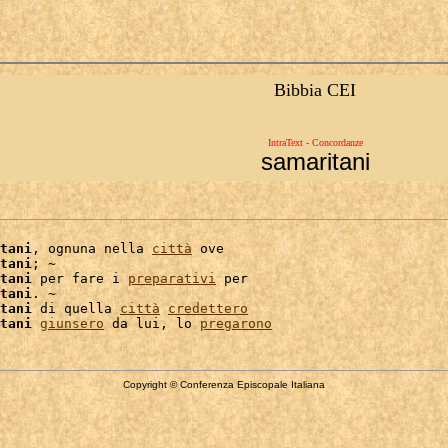
Bibbia CEI
IntraText - Concordanze
samaritani
tani
, ognuna nella 
città
 ove

tani
; ~

tani
 per fare i 
preparativi
 per

tani
. ~

tani
 di quella 
città
credettero
tani
giunsero
 da lui, lo 
pregarono
Copyright © Conferenza Episcopale Italiana