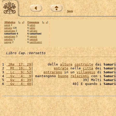
Aiuto
Alfabetica
[
«
»
]
Frequenza
[
«
»
]
samài
2
6
salirò
samaria
128
6
salmi
samaritana
2
6
salvarsi
samaritani 6
6 samaritani
samaritano
3
6
sammà
samehut
1
6
sammài
samgar
2
6
santificatevi
Libro Cap.:Versetto
1 
 2Re  17: 29
|       delle 
alture
costruite
 dai 
Samari
2 
  Mt  10:  5
|          
entrate
 nelle 
città
 dei 
Samari
3 
  Lc   9: 52
|     
entrarono
 in un 
villaggio
 di 
Samari
4 
  Gv   4:  9
| mantengono 
buone
relazioni
 con i 
Samari
5 
  Gv   4: 39
|                        39] Molti 
Samari
6 
  Gv   4: 40
|                   40] E quando i 
Samari