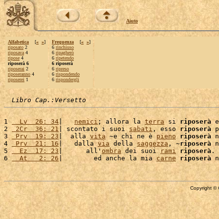
Aiuto
Alfabetica
[
«
»
]
Frequenza
[
«
»
]
riposato
2
6
rinchiuso
riposava
4
6
ripagherò
ripose
4
6
ripetendo
riposerà 6
6 riposerà
riposerai
2
6
ripreso
riposeranno
4
6
rispondendo
riposerei
1
6
rispondergli
Libro Cap.:Versetto
1 
  Lv  26: 34
|   
nemici
; allora la 
terra
 si 
riposerà
 e
2 
 2Cr  36: 21
| scontato i suoi 
sabati
, esso 
riposerà
 p
3 
 Prv  19: 23
|  alla 
vita
 ~e chi ne è 
pieno
riposerà
 n
4 
 Prv  21: 16
|   dalla 
via
 della 
saggezza
, ~
riposerà
 n
5 
  Ez  17: 23
|      all'
ombra
 dei suoi 
rami
riposerà
. 
6 
  At   2: 26
|        ed anche la mia 
carne
riposerà
 n
Copyright © 