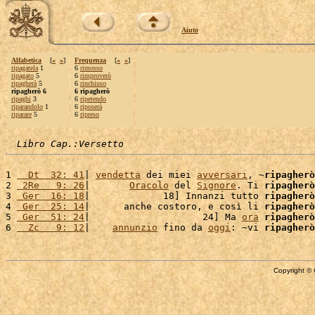
Aiuto
Alfabetica
[
«
»
]
Frequenza
[
«
»
]
ripagatela
1
6
rimosso
ripagato
5
6
rimproverò
ripagherà
5
6
rinchiuso
ripagherò 6
6 ripagherò
ripaghi
3
6
ripetendo
riparandolo
1
6
riposerà
riparare
5
6
ripreso
Libro Cap.:Versetto
1 
  Dt  32: 41
| 
vendetta
 dei miei 
avversari
, ~
ripagherò
2 
 2Re   9: 26
|       
Oracolo
 del 
Signore
. Ti 
ripagherò
3 
 Ger  16: 18
|             18] Innanzi tutto 
ripagherò
4 
 Ger  25: 14
|      anche costoro, e così li 
ripagherò
5 
 Ger  51: 24
|                    24] Ma 
ora
ripagherò
6 
  Zc   9: 12
|    
annunzio
 fino da 
oggi
: ~vi 
ripagherò
Copyright © 