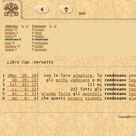
Aiuto
Alfabetica
[
«
»
]
Frequenza
[
«
»
]
rendete
22
6
regolare
rendeteci
1
6
rekem
rendeva
9
6
rendersi
rendevano 6
6 rendevano
rendi
22
6
replicarono
rendiamo
12
6
residuo
rendiate
2
6
respinsero
Libro Cap.:Versetto
1 
2Mac  10: 30
|  con le loro 
armature
, lo 
rendevano
 inv
2 
  Gb  29: 11
|   gli 
occhi
vedevano
 e mi 
rendevano
tes
3 
 Sal  35: 12
|                    12] mi 
rendevano
mal
4 
  Lc   4: 22
|             22] Tutti gli 
rendevano
tes
5 
  At   4: 33
| 
grande
forza
 gli 
apostoli
rendevano
tes
6 
  Ap   4:  9
| che questi 
esseri
viventi
rendevano
glo
Copyright © 