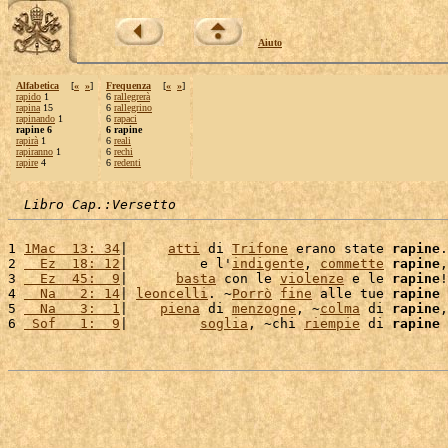
Aiuto
Alfabetica
[
«
»
]
Frequenza
[
«
»
]
rapido
1
6
rallegrerà
rapina
15
6
rallegrino
rapinando
1
6
rapaci
rapine 6
6 rapine
rapirà
1
6
reali
rapiranno
1
6
rechi
rapire
4
6
redenti
Libro Cap.:Versetto
1 
1Mac  13: 34
|     
atti
 di 
Trifone
 erano state 
rapine
.
2 
  Ez  18: 12
|         e l'
indigente
, 
commette
rapine
,
3 
  Ez  45:  9
|      
basta
 con le 
violenze
 e le 
rapine
!
4 
  Na   2: 14
| 
leoncelli
. ~
Porrò
fine
 alle tue 
rapine
 
5 
  Na   3:  1
|    
piena
 di 
menzogne
, ~
colma
 di 
rapine
,
6 
 Sof   1:  9
|         
soglia
, ~chi 
riempie
 di 
rapine
 