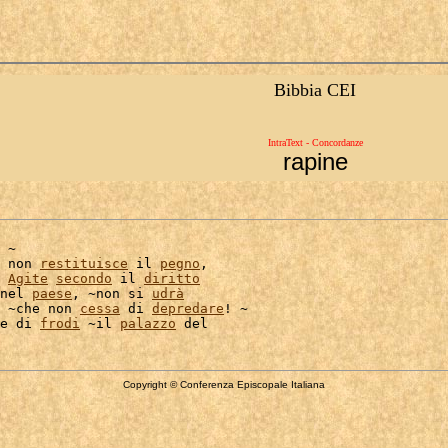
Bibbia CEI
IntraText - Concordanze
rapine
 ~

 non 
restituisce
 il 
pegno
,

 
Agite
secondo
 il 
diritto
nel 
paese
, ~non si 
udrà
 ~che non 
cessa
 di 
depredare
! ~

e di 
frodi
 ~il 
palazzo
Copyright © Conferenza Episcopale Italiana