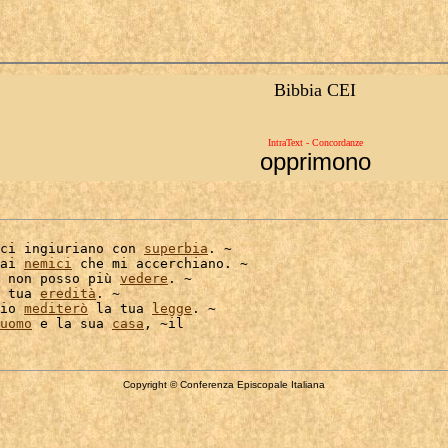
Bibbia CEI
IntraText - Concordanze
opprimono
ci ingiuriano con 
superbia
. ~

ai 
nemici
 che mi accerchiano. ~

 non posso più 
vedere
. ~

 tua 
eredità
. ~

io 
mediterò
 la tua 
legge
. ~

uomo
 e la sua 
casa
Copyright © Conferenza Episcopale Italiana