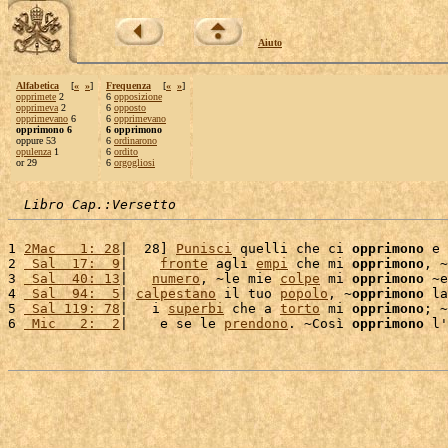
Aiuto
Alfabetica
[
«
»
]
Frequenza
[
«
»
]
opprimete
2
6
opposizione
opprimeva
2
6
opposto
opprimevano
6
6
opprimevano
opprimono 6
6 opprimono
oppure 53
6
ordinarono
opulenza
1
6
ordito
or 29
6
orgogliosi
Libro Cap.:Versetto
1 
2Mac   1: 28
|  28] 
Punisci
 quelli che ci 
opprimono
 e 
2 
 Sal  17:  9
|    
fronte
 agli 
empi
 che mi 
opprimono
, ~
3 
 Sal  40: 13
|   
numero
, ~le mie 
colpe
 mi 
opprimono
 ~e
4 
 Sal  94:  5
| 
calpestano
 il tuo 
popolo
, ~
opprimono
 la
5 
 Sal 119: 78
|   i 
superbi
 che a 
torto
 mi 
opprimono
; ~
6 
 Mic   2:  2
|    e se le 
prendono
. ~Così 
opprimono
 l'