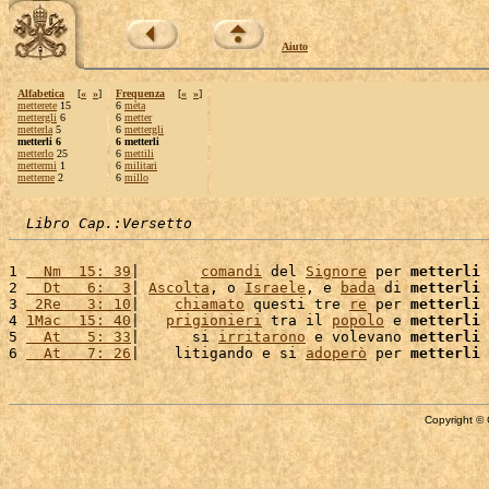
Aiuto
Alfabetica
[
«
»
]
Frequenza
[
«
»
]
metterete
15
6
mèta
mettergli
6
6
metter
metterla
5
6
mettergli
metterli 6
6 metterli
metterlo
25
6
mettili
mettermi
1
6
militari
metterne
2
6
millo
Libro Cap.:Versetto
1 
  Nm  15: 39
|       
comandi
 del 
Signore
 per 
metterli
 
2 
  Dt   6:  3
| 
Ascolta
, o 
Israele
, e 
bada
 di 
metterli
 
3 
 2Re   3: 10
|    
chiamato
 questi tre 
re
 per 
metterli
 
4 
1Mac  15: 40
|   
prigionieri
 tra il 
popolo
 e 
metterli
 
5 
  At   5: 33
|      si 
irritarono
 e volevano 
metterli
 
6 
  At   7: 26
|    litigando e si 
adoperò
 per 
metterli
 
Copyright © 