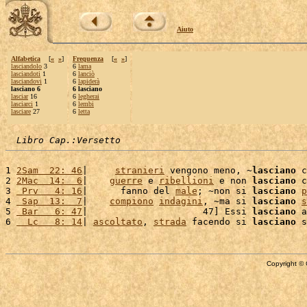
Aiuto
Alfabetica
[
«
»
]
Frequenza
[
«
»
]
lasciandolo
3
6
lama
lasciandoti
1
6
lanciò
lasciandovi
1
6
lapiderà
lasciano 6
6 lasciano
lasciar
16
6
legherai
lasciarci
1
6
lembi
lasciare
27
6
letta
Libro Cap.:Versetto
1 
2Sam  22: 46
|     
stranieri
 vengono meno, ~
lasciano
 c
2 
2Mac  14:  6
|    
guerre
 e 
ribellioni
 e non 
lasciano
 c
3 
 Prv   4: 16
|      fanno del 
male
; ~non si 
lasciano
p
4 
 Sap  13:  7
|    
compiono
indagini
, ~ma si 
lasciano
s
5 
 Bar   6: 47
|                     47] Essi 
lasciano
 a
6 
  Lc   8: 14
| 
ascoltato
, 
strada
 facendo si 
lasciano
 s
Copyright © 