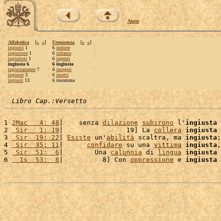
Aiuto
Alfabetica
[
«
»
]
Frequenza
[
«
»
]
ingiuriò
1
6
indurre
ingiuriose
1
6
infranta
ingiuriosi
1
6
ingenti
ingiusta 6
6 ingiusta
ingiustamente
7
6
insegnò
ingiuste
3
6
insetti
ingiusti
13
6 insomma
Libro Cap.:Versetto
1 
2Mac   4: 48
|    senza 
dilazione
subirono
 l'
ingiusta
2 
 Sir   1: 19
|                19] La 
collera
ingiusta
 
3 
 Sir  19: 22
| 
Esiste
 un'
abilità
 scaltra, ma 
ingiusta
;
4 
 Sir  35: 11
|      
confidare
 su una 
vittima
ingiusta
,
5 
 Sir  51:  6
|        Una 
calunnia
 di 
lingua
ingiusta
6 
  Is  53:  8
|          8] Con 
oppressione
 e 
ingiusta