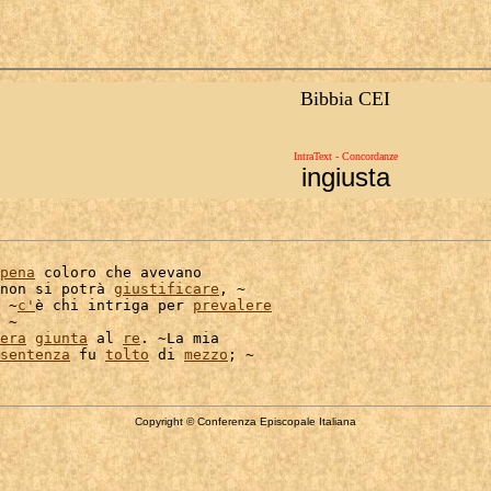
Bibbia CEI
IntraText - Concordanze
ingiusta
pena
 coloro che avevano

non si potrà 
giustificare
, ~

 ~
c'
è chi intriga per 
prevalere
 ~

era
giunta
 al 
re
. ~La mia

sentenza
 fu 
tolto
 di 
mezzo
Copyright © Conferenza Episcopale Italiana