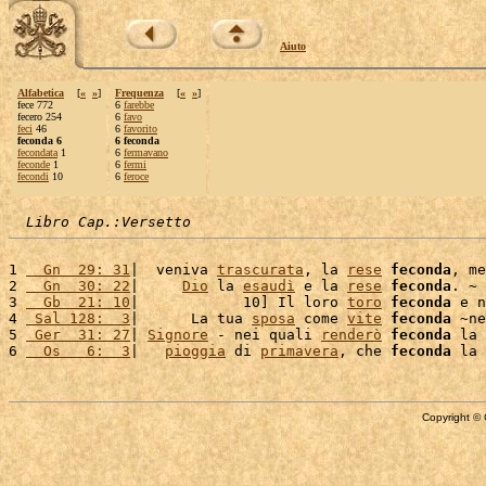
Aiuto
Alfabetica
[
«
»
]
Frequenza
[
«
»
]
fece 772
6
farebbe
fecero 254
6
favo
feci
46
6
favorito
feconda 6
6 feconda
fecondata
1
6
fermavano
feconde
1
6
fermi
fecondi
10
6
feroce
Libro Cap.:Versetto
1 
  Gn  29: 31
|  veniva 
trascurata
, la 
rese
feconda
, me
2 
  Gn  30: 22
|     
Dio
 la 
esaudì
 e la 
rese
feconda
. ~

3 
  Gb  21: 10
|            10] Il loro 
toro
feconda
 e n
4 
 Sal 128:  3
|      La tua 
sposa
 come 
vite
feconda
 ~ne
5 
 Ger  31: 27
| 
Signore
 - nei quali 
renderò
feconda
 la 
6 
  Os   6:  3
|   
pioggia
 di 
primavera
, che 
feconda
 la 
Copyright © 