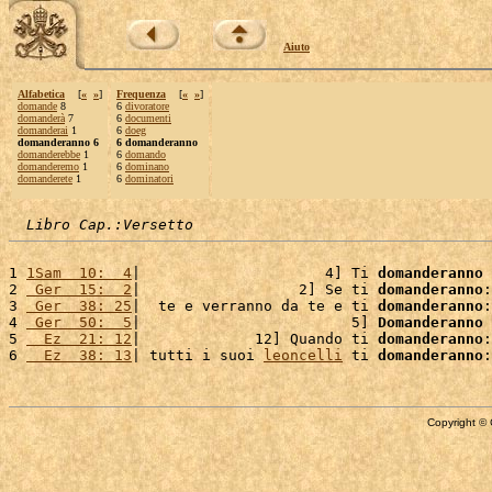
Aiuto
Alfabetica
[
«
»
]
Frequenza
[
«
»
]
domande
8
6
divoratore
domanderà
7
6
documenti
domanderai
1
6
doeg
domanderanno 6
6 domanderanno
domanderebbe
1
6
domando
domanderemo
1
6
dominano
domanderete
1
6
dominatori
Libro Cap.:Versetto
1 
1Sam  10:  4
|                     4] Ti 
domanderanno
 
2 
 Ger  15:  2
|                  2] Se ti 
domanderanno
:
3 
 Ger  38: 25
|  te e verranno da te e ti 
domanderanno
:
4 
 Ger  50:  5
|                        5] 
Domanderanno
 
5 
  Ez  21: 12
|             12] Quando ti 
domanderanno
:
6 
  Ez  38: 13
| tutti i suoi 
leoncelli
 ti 
domanderanno
:
Copyright © 