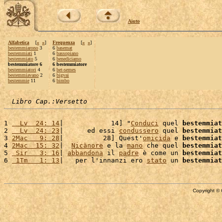
Aiuto
Alfabetica
[
«
»
]
Frequenza
[
«
»
]
bestemmiarono
3
6
basemat
bestemmiati
1
6
bassopiano
bestemmiato
5
6
benediciamo
bestemmiatore 6
6 bestemmiatore
bestemmiatori
4
6
bet-semes
bestemmiavano
2
6
bigvai
bestemmie
11
6
bimbo
Libro Cap.:Versetto
1 
  Lv  24: 14
|            14] "
Conduci
 quel 
bestemmiat
2 
  Lv  24: 23
|      ed essi 
condussero
 quel 
bestemmiat
3 
2Mac   9: 28
|          28] Quest'
omicida
 e 
bestemmiat
4 
2Mac  15: 32
|  
Nicànore
 e la 
mano
 che quel 
bestemmiat
5 
 Sir   3: 16
| 
abbandona
 il 
padre
 è come un 
bestemmiat
6 
 1Tm   1: 13
|   per l'innanzi ero 
stato
 un 
bestemmiat
Copyright © 