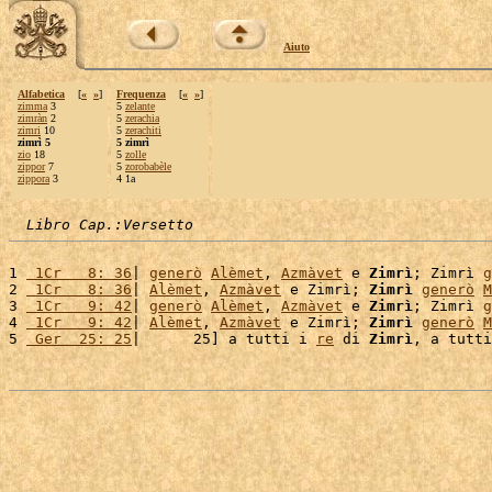
Aiuto
Alfabetica
[
«
»
]
Frequenza
[
«
»
]
zimma
3
5
zelante
zimràn
2
5
zerachia
zimri
10
5
zerachiti
zimrì 5
5 zimrì
zio
18
5
zolle
zippor
7
5
zorobabèle
zippora
3
4 1a
Libro Cap.:Versetto
1 
 1Cr   8: 36
| 
generò
Alèmet
, 
Azmàvet
 e 
Zimrì
; Zimrì 
g
2 
 1Cr   8: 36
| 
Alèmet
, 
Azmàvet
 e Zimrì; 
Zimrì
generò
M
3 
 1Cr   9: 42
| 
generò
Alèmet
, 
Azmàvet
 e 
Zimrì
; Zimrì 
g
4 
 1Cr   9: 42
| 
Alèmet
, 
Azmàvet
 e Zimrì; 
Zimrì
generò
M
5 
 Ger  25: 25
|      25] a tutti i 
re
 di 
Zimrì
, a tutti