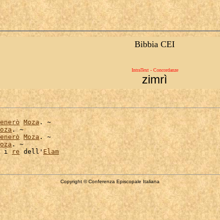
Bibbia CEI
IntraText - Concordanze
zimrì
enerò
Moza
. ~

oza
. ~

enerò
Moza
. ~

oza
. ~

 i 
re
 dell'
Elam
Copyright © Conferenza Episcopale Italiana