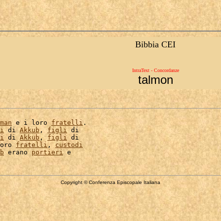
Bibbia CEI
IntraText - Concordanze
talmon
man
 e i loro 
fratelli
.

i
 di 
Akkub
, 
figli
 di

i
 di 
Akkub
, 
figli
 di

oro 
fratelli
, 
custodi
b
 erano 
portieri
Copyright © Conferenza Episcopale Italiana