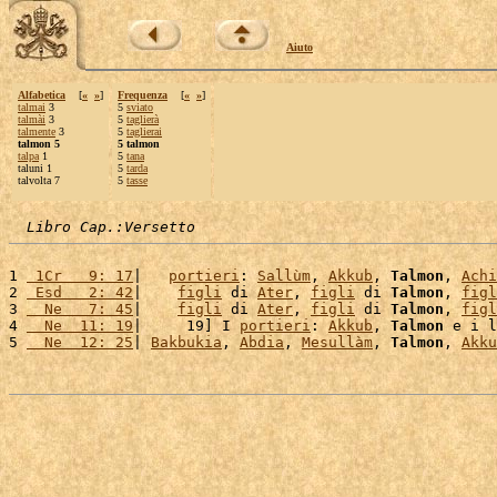
Aiuto
Alfabetica
[
«
»
]
Frequenza
[
«
»
]
talmai
3
5
sviato
talmài
3
5
taglierà
talmente
3
5
taglierai
talmon 5
5 talmon
talpa
1
5
tana
taluni 1
5
tarda
talvolta 7
5
tasse
Libro Cap.:Versetto
1 
 1Cr   9: 17
|   
portieri
: 
Sallùm
, 
Akkub
, 
Talmon
, 
Achi
2 
 Esd   2: 42
|    
figli
 di 
Ater
, 
figli
 di 
Talmon
, 
figl
3 
  Ne   7: 45
|    
figli
 di 
Ater
, 
figli
 di 
Talmon
, 
figl
4 
  Ne  11: 19
|     19] I 
portieri
: 
Akkub
, 
Talmon
 e i l
5 
  Ne  12: 25
| 
Bakbukia
, 
Abdia
, 
Mesullàm
, 
Talmon
, 
Akku