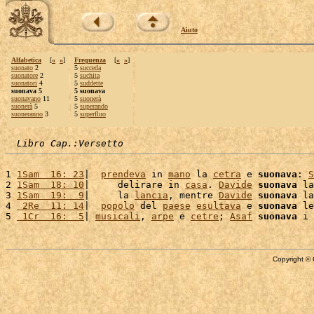
Aiuto
Alfabetica
[
«
»
]
Frequenza
[
«
»
]
suonato
2
5
succeda
suonatore
2
5
suchita
suonatori
4
5
suddette
suonava 5
5 suonava
suonavano
11
5
suonerà
suonerà
5
5
superando
suoneranno
3
5
superfluo
Libro Cap.:Versetto
1 
1Sam  16: 23
|  
prendeva
 in 
mano
 la 
cetra
 e 
suonava
: 
S
2 
1Sam  18: 10
|     delirare in 
casa
. 
Davide
suonava
 la
3 
1Sam  19:  9
|     la 
lancia
, mentre 
Davide
suonava
 la
4 
 2Re  11: 14
|  
popolo
 del 
paese
esultava
 e 
suonava
 le
5 
 1Cr  16:  5
| 
musicali
, 
arpe
 e 
cetre
; 
Asaf
suonava
 i 
Copyright © 