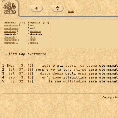
Aiuto
Alfabetica
[
«
»
]
Frequenza
[
«
»
]
sterminarono
8
5 star
sterminassero
1
5 starò
sterminassi
2
5
stendendo
sterminata 5
5 sterminata
sterminate
9
5
stirpi
sterminatela
1
5
stolte
sterminati
16
5
stoppia
Libro Cap.:Versetto
1 
1Mac   5: 45
|   
figli
 e gli 
averi
, 
carovana
sterminat
2 
 Sal  37: 28
| sempre ~e la loro 
stirpe
 sarà 
sterminat
3 
 Sal  37: 38
|   
discendenza
 degli 
empi
 sarà 
sterminat
4 
 Sap   3: 16
|    un'
unione
 illegittima sarà 
sterminat
5 
  Ez  32: 12
|       la sua 
moltitudine
 sarà 
sterminat
Copyright © 