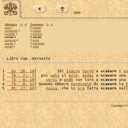
Aiuto
Alfabetica
[
«
»
]
Frequenza
[
«
»
]
scava
7
5
scartata
scavalcherò
1
5
scatena
scavando
1
5
scaturire
scavare 5
5 scavare
scavarono
4
5
scegli
scavarsi
1
5
sceglietevi
scavata
4
5
scelte
Libro Cap.:Versetto
1 
  Gn  26: 18
|         18] 
Isacco
tornò
 a 
scavare
 i 
po
2 
  Tb   2:  7
|  poi 
calò
 il 
sole
, 
andai
 a 
scavare
 una 
3 
  Tb   8: 10
|    
servi
 e 
andò
 con loro a 
scavare
 una 
4 
  Tb   8: 11
| Quando ebbero 
terminato
 di 
scavare
 la 
t
5 
  Mt  27: 60
|    
nuova
, che si 
era
 fatta 
scavare
 nell
Copyright © 