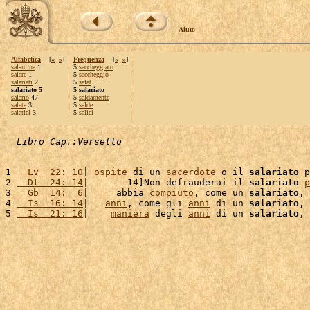
Aiuto
Alfabetica
[
«
»
]
Frequenza
[
«
»
]
salamina
1
5
saccheggiato
salare
1
5
saccheggiò
salariati
2
5
safat
salariato 5
5 salariato
salario
47
5
saldamente
salata
3
5
salde
salatiel
3
5
salici
Libro Cap.:Versetto
1 
  Lv  22: 10
| 
ospite
 di un 
sacerdote
 o il 
salariato
 p
2 
  Dt  24: 14
|       14]Non defrauderai il 
salariato
p
3 
  Gb  14:  6
|     abbia 
compiuto
, come un 
salariato
, 
4 
  Is  16: 14
|   
anni
, come gli 
anni
 di un 
salariato
, 
5 
  Is  21: 16
|    
maniera
 degli 
anni
 di un 
salariato
, 