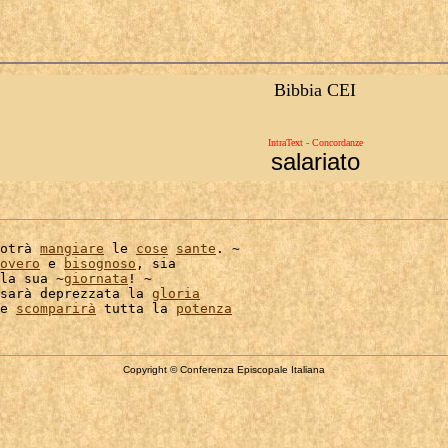
Bibbia CEI
IntraText - Concordanze
salariato
otrà 
mangiare
 le 
cose
sante
. ~

overo
 e 
bisognoso
, sia

la sua ~
giornata
! ~

sarà deprezzata la 
gloria
e 
scomparirà
 tutta la 
potenza
Copyright © Conferenza Episcopale Italiana