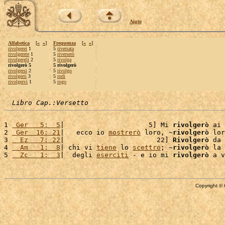
Aiuto
Alfabetica
[
«
»
]
Frequenza
[
«
»
]
rivolgerei
1
5
riversata
rivolgerete
1
5
riverserò
rivolgergli
2
5
rivolga
rivolgerò 5
5 rivolgerò
rivolgersi
2
5
rivolgo
rivolgerti
3
5
rodi
rivolgervi
1
5
rogo
Libro Cap.:Versetto
1 
 Ger   5:  5
|                     5] Mi 
rivolgerò
 ai 
2 
 Ger  16: 21
|   ecco io 
mostrerò
 loro, ~
rivolgerò
 lor
3 
  Ez   7: 22
|                       22] 
Rivolgerò
 da 
4 
  Am   1:  8
| chi vi 
tiene
 lo 
scettro
; ~
rivolgerò
 la 
5 
  Zc   1:  3
|  degli 
eserciti
 - e io mi 
rivolgerò
 a v
Copyright © 