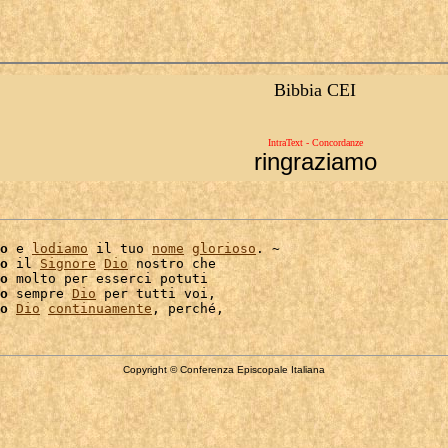
Bibbia CEI
IntraText - Concordanze
ringraziamo
o
 e 
lodiamo
 il tuo 
nome
glorioso
. ~

o
 il 
Signore
Dio
 nostro che

o
 molto per esserci potuti

o
 sempre 
Dio
 per tutti voi,

o
Dio
continuamente
Copyright © Conferenza Episcopale Italiana