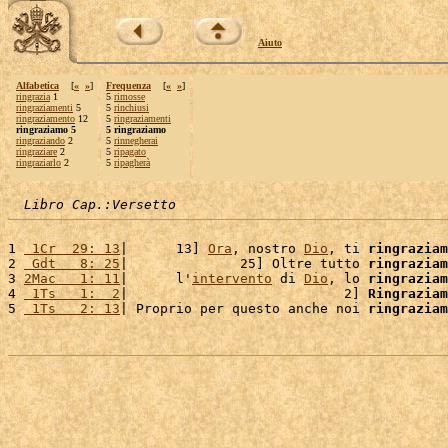
Aiuto
Alfabetica
[
«
»
]
Frequenza
[
«
»
]
ringrazia
1
5
rimosse
ringraziamenti
5
5
rinchiusi
ringraziamento
12
5
ringraziamenti
ringraziamo 5
5 ringraziamo
ringraziando
2
5
rinnegherai
ringraziare
2
5
ripagato
ringraziarlo
2
5
ripagherà
Libro Cap.:Versetto
1 
 1Cr  29: 13
|      13] 
Ora
, nostro 
Dio
, ti 
ringraziam
2 
 Gdt   8: 25
|              25] Oltre tutto 
ringraziam
3 
2Mac   1: 11
|      l'
intervento
 di 
Dio
, lo 
ringraziam
4 
 1Ts   1:  2
|                           2] 
Ringraziam
5 
 1Ts   2: 13
| Proprio per questo anche noi 
ringraziam