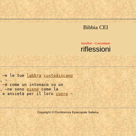
Bibbia CEI
IntraText - Concordanze
riflessioni
 ~e le tue 
labbra
custodiscano
, ~

 ~è come un intonaco su un

, ~ne sono 
pieno
 come la

 e ansietà per il loro 
cuore
Copyright © Conferenza Episcopale Italiana