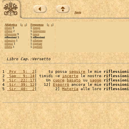
Aiuto
Alfabetica
[
«
»
]
Frequenza
[
«
»
]
rifiutò
9
5
riempi
riflessi
2
5
riempirono
riflessione
9
5
riesce
riflessioni 5
5 riflessioni
riflessivo
1
5
riflettere
riflesso
1
5
rigettare
rifletta
1
5
rigetterò
Libro Cap.:Versetto
1 
 Prv   5:  2
|     tu possa 
seguire
 le mie 
riflessioni
2 
 Sap   9: 14
| timidi ~e 
incerte
 le nostre 
riflessioni
3 
 Sir  22: 17
|    Un 
cuore
basato
 su 
sagge
riflessioni
4 
 Sir  39: 12
|   12] 
Esporrò
 ancora le mie 
riflessioni
5 
 Sir  40:  2
|        2] 
Materia
 alle loro 
riflessioni